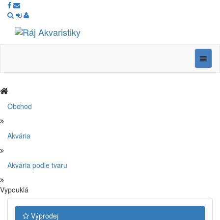
Ráj
Akvaristiky
Navig
Obchod
Akvária
Akvária podle tvaru
Vypouklá
Výprodej