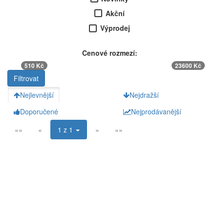
Akční
Výprodej
Cenové rozmezí:
510 Kč
23600 Kč
Nejlevnější
Nejdražší
Doporučené
Nejprodávanější
««
«
1 z 1
»
»»