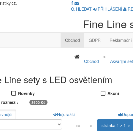
stiky.cz.
HLEDAT
PŘIHLÁŠENÍ
RE
Fine Line 
Obchod
GDPR
Reklamační 
Obchod
Akvarijní se
e Line sety s LED osvětlením
Novinky
Akční
 rozmezí:
8600 Kč
evnější
Nejdražší
Dopo
««
«
stránka
1 z 1