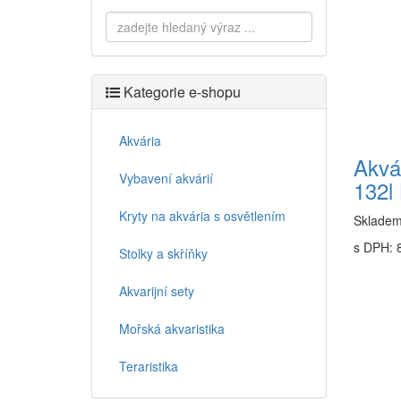
Kategorie e-shopu
Akvária
Akvá
Vybavení akvárií
132l
Kryty na akvária s osvětlením
Sklade
s DPH: 8
Stolky a skříňky
Akvarijní sety
Mořská akvaristika
Teraristika