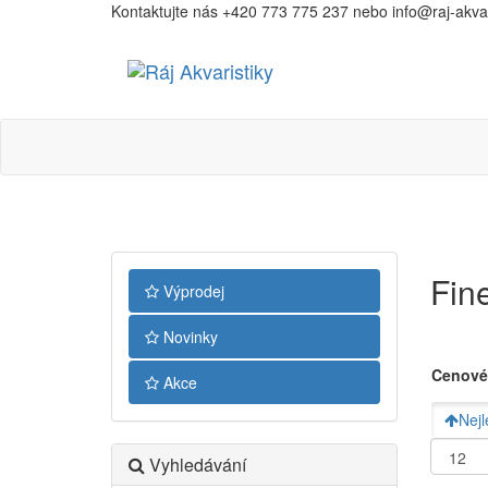
Kontaktujte nás +420 773 775 237 nebo info@raj-akvari
Ráj
Akvaristiky
Fin
Výprodej
Novinky
Cenové
Akce
Nejl
Vyhledávání