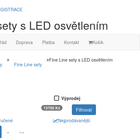
GISTRACE
sety s LED osvětlením
řád
Doprava
Platba
Kontakt
Košík
Fine Line sety s LED osvětlením
ty
Fine Line sety
Výprodej
13700 Kč
ručené
Nejprodávanější
»
»»