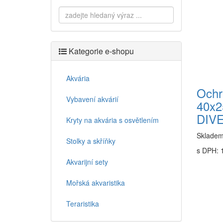
Kategorie e-shopu
Akvária
Ochr
Vybavení akvárií
40x2
DIV
Kryty na akvária s osvětlením
Sklade
Stolky a skříňky
s DPH: 
Akvarijní sety
Mořská akvaristika
Teraristika