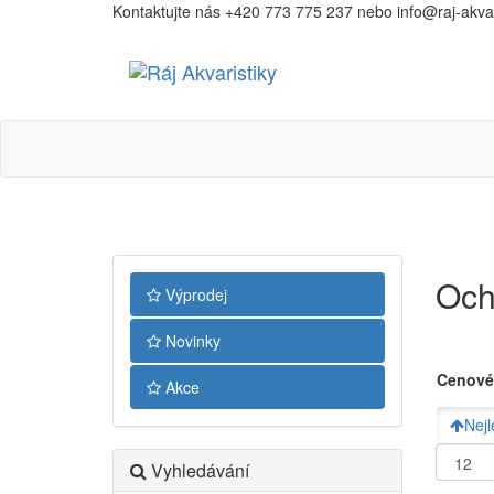
Kontaktujte nás +420 773 775 237 nebo info@raj-akvari
Ráj
Akvaristiky
Och
Výprodej
Novinky
Cenové
Akce
Nejl
Vyhledávání