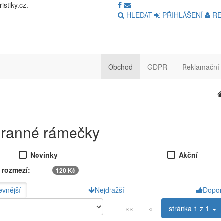
stiky.cz.
HLEDAT
PŘIHLÁŠENÍ
RE
Obchod
GDPR
Reklamační 
ranné rámečky
Novinky
Akční
 rozmezí:
120 Kč
evnější
Nejdražší
Dopo
««
«
stránka
1 z 1