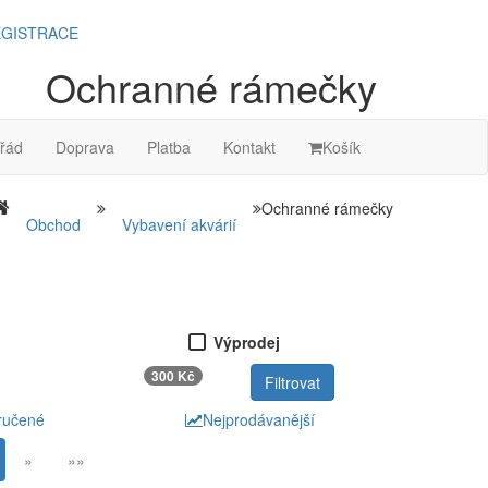
GISTRACE
Ochranné rámečky
řád
Doprava
Platba
Kontakt
Košík
Ochranné rámečky
Obchod
Vybavení akvárií
Výprodej
300 Kč
ručené
Nejprodávanější
»
»»